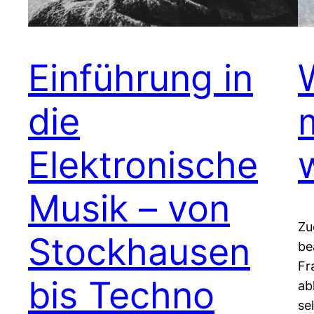
Einführung in
die
Elektronische
Musik – von
Zu
Stockhausen
be
Fr
bis Techno
ab
se